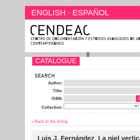
ENGLISH
·
ESPAÑOL
CATALOGUE
SEARCH
Author:
Title:
ISBN:
Collection:
« Back to the listing
Luis J. Fernández. La piel vertic