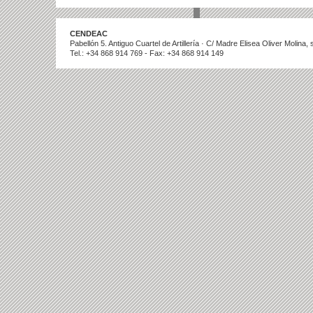
CENDEAC
Pabellón 5. Antiguo Cuartel de Artillería · C/ Madre Elisea Oliver Molina
Tel.: +34 868 914 769 - Fax: +34 868 914 149