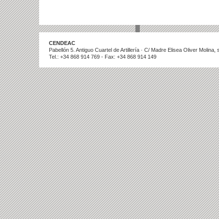
CENDEAC
Pabellón 5. Antiguo Cuartel de Artillería · C/ Madre Elisea Oliver Molina
Tel.: +34 868 914 769 - Fax: +34 868 914 149