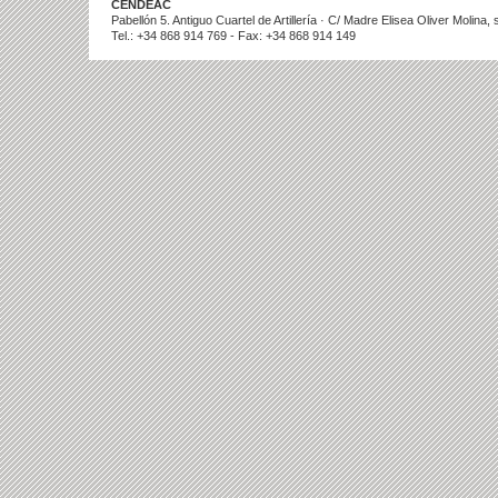
CENDEAC
Pabellón 5. Antiguo Cuartel de Artillería · C/ Madre Elisea Oliver Molina
Tel.: +34 868 914 769 - Fax: +34 868 914 149