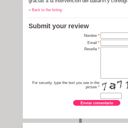
gracias a la intervención del bailarín y coreó
« Back to the listing
Submit your review
Nombre
*
Email
*
Reseña
*
For security, type the text you see in the
picture
*