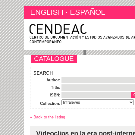
ENGLISH
·
ESPAÑOL
CATALOGUE
SEARCH
Author:
Title:
ISBN:
Collection:
« Back to the listing
Videoclips en la era post-intern