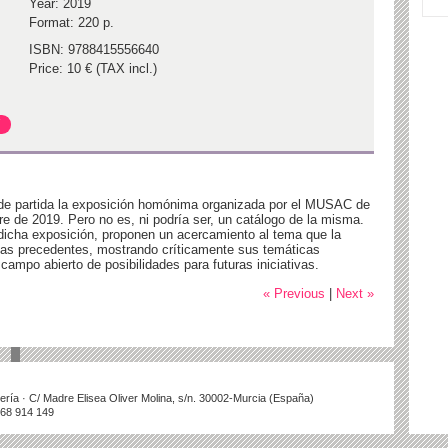
Year: 2019
Format: 220 p.
ISBN: 9788415556640
Price: 10 € (TAX incl.)
 de partida la exposición homónima organizada por el MUSAC de
e de 2019. Pero no es, ni podría ser, un catálogo de la misma.
dicha exposición, proponen un acercamiento al tema que la
ivas precedentes, mostrando críticamente sus temáticas
ampo abierto de posibilidades para futuras iniciativas.
« Previous
|
Next »
illería · C/ Madre Elisea Oliver Molina, s/n. 30002-Murcia (España)
868 914 149