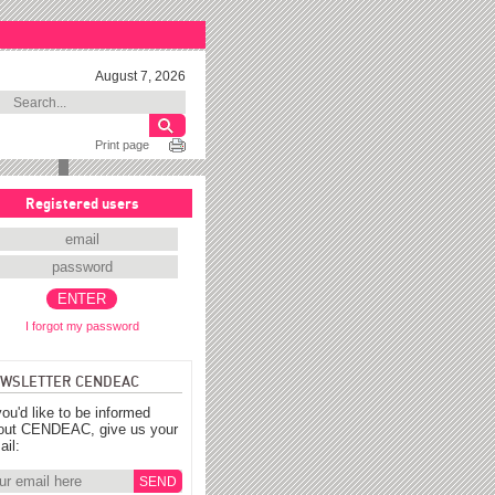
August 7, 2026
Print page
Registered users
I forgot my password
WSLETTER CENDEAC
you'd like to be informed
out CENDEAC, give us your
ail: