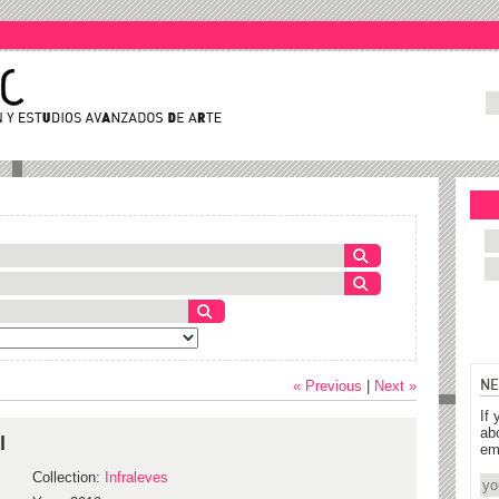
NE
« Previous
|
Next »
If 
ab
l
em
Collection:
Infraleves