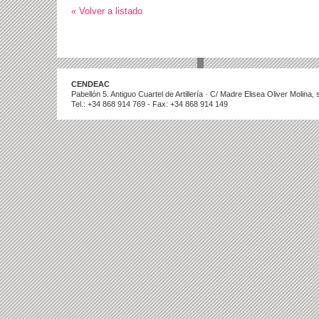
« Volver a listado
CENDEAC
Pabellón 5. Antiguo Cuartel de Artillería · C/ Madre Elisea Oliver Molina
Tel.: +34 868 914 769 - Fax: +34 868 914 149