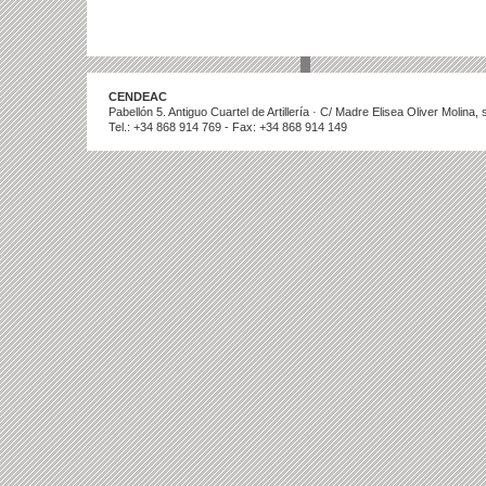
CENDEAC
Pabellón 5. Antiguo Cuartel de Artillería · C/ Madre Elisea Oliver Molina
Tel.: +34 868 914 769 - Fax: +34 868 914 149