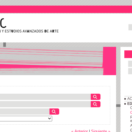
AC
ED
C
P
e
A
C
« Anterior
|
Siguiente »