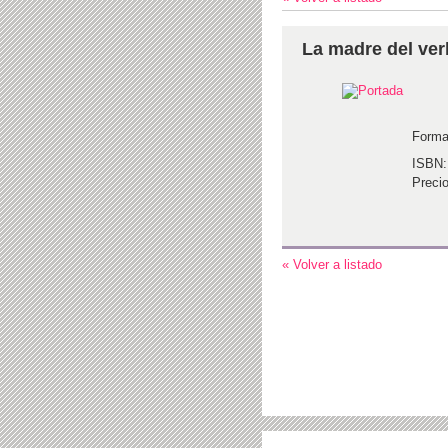
La madre del ver
Forma
ISBN:
Precio
« Volver a listado