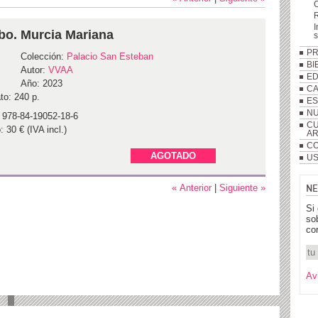
R
I
bo. Murcia Mariana
P
Colección:
Palacio San Esteban
BI
Autor:
VVAA
ED
Año: 2023
C
to: 240 p.
ES
NU
 978-84-19052-18-6
CU
: 30 € (IVA incl.)
A
CO
AGOTADO
US
NE
« Anterior
|
Siguiente »
Si
so
co
Av