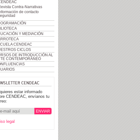
CENDEAC
evista Contra-Narrativas
nformación de contacto
seguridad
ROGRAMACIÓN
BLIOTECA
UCACIÓN Y MEDIACIÓN
ARROTECA
CUELA CENDEAC
ESTROS CICLOS
RSOS DE INTRODUCCIÓN AL
RTE CONTEMPORÁNEO
NFLUENCIAS
UARIOS
WSLETTER CENDEAC
 quieres estar informado
bre CENDEAC, envíanos tu
rreo:
iso legal