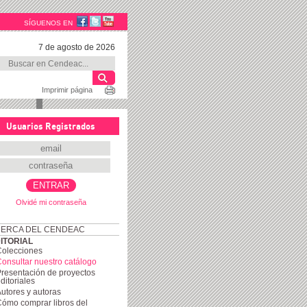
SÍGUENOS EN
7 de agosto de 2026
Imprimir página
Usuarios Registrados
Olvidé mi contraseña
ERCA DEL CENDEAC
ITORIAL
Colecciones
onsultar nuestro catálogo
resentación de proyectos
ditoriales
utores y autoras
ómo comprar libros del