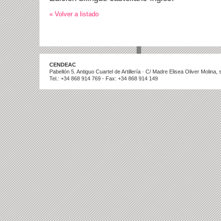
« Volver a listado
CENDEAC
Pabellón 5. Antiguo Cuartel de Artillería · C/ Madre Elisea Oliver Molina
Tel.: +34 868 914 769 - Fax: +34 868 914 149