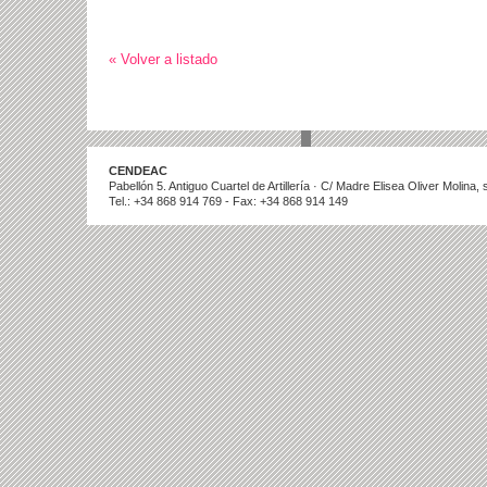
« Volver a listado
CENDEAC
Pabellón 5. Antiguo Cuartel de Artillería · C/ Madre Elisea Oliver Molina
Tel.: +34 868 914 769 - Fax: +34 868 914 149