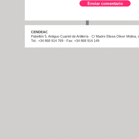
CENDEAC
Pabellón 5. Antiguo Cuartel de Artillería · C/ Madre Elisea Oliver Molina
Tel.: +34 868 914 769 - Fax: +34 868 914 149