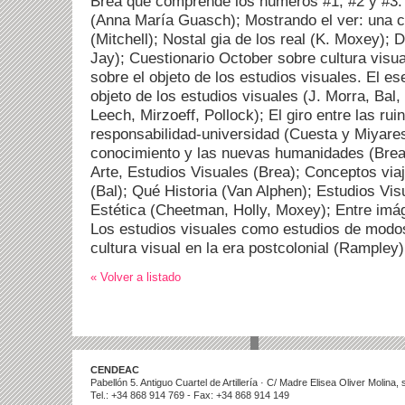
Brea que comprende los números #1, #2 y #3: 
(Anna María Guasch); Mostrando el ver: una crí
(Mitchell); Nostal gia de los real (K. Moxey); 
Jay); Cuestionario October sobre cultura visu
sobre el objeto de los estudios visuales. El es
objeto de los estudios visuales (J. Morra, Bal,
Leech, Mirzoeff, Pollock); El giro entre las ruin
responsabilidad-universidad (Cuesta y Miyares
conocimiento y las nuevas humanidades (Brea).
Arte, Estudios Visuales (Brea); Conceptos vi
(Bal); Qué Historia (Van Alphen); Estudios Visu
Estética (Cheetman, Holly, Moxey); Entre imá
Los estudios visuales como estudios de modos
cultura visual en la era postcolonial (Rampley)
« Volver a listado
CENDEAC
Pabellón 5. Antiguo Cuartel de Artillería · C/ Madre Elisea Oliver Molina
Tel.: +34 868 914 769 - Fax: +34 868 914 149