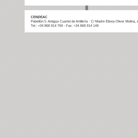
CENDEAC
Pabellón 5. Antiguo Cuartel de Artillería · C/ Madre Elisea Oliver Molina
Tel.: +34 868 914 769 - Fax: +34 868 914 149