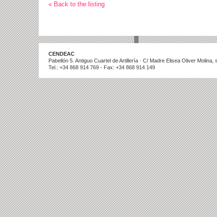
« Back to the listing
CENDEAC
Pabellón 5. Antiguo Cuartel de Artillería · C/ Madre Elisea Oliver Molina
Tel.: +34 868 914 769 - Fax: +34 868 914 149