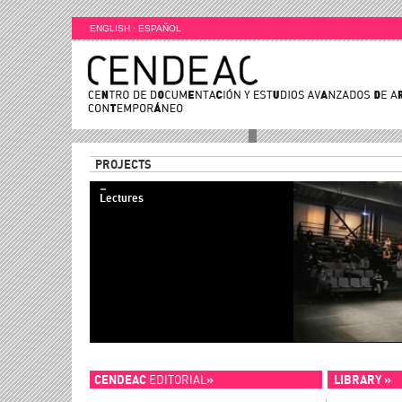
ENGLISH
·
ESPAÑOL
PROJECTS
Lectures
CENDEAC
EDITORIAL
»
LIBRARY »