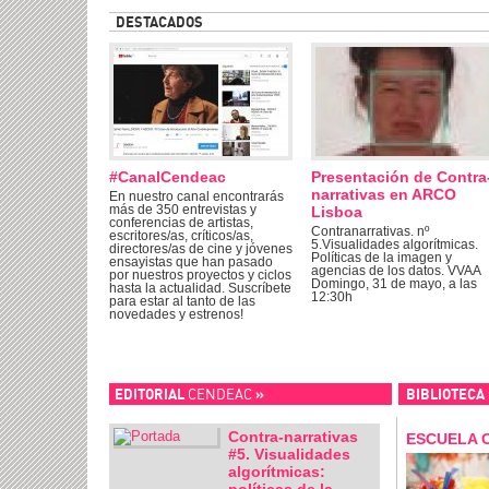
DESTACADOS
#CanalCendeac
Presentación de Contra
narrativas en ARCO
En nuestro canal encontrarás
más de 350 entrevistas y
Lisboa
conferencias de artistas,
Contranarrativas. nº
escritores/as, críticos/as,
5.Visualidades algorítmicas.
directores/as de cine y jóvenes
Políticas de la imagen y
ensayistas que han pasado
agencias de los datos. VVAA
por nuestros proyectos y ciclos
Domingo, 31 de mayo, a las
hasta la actualidad. Suscríbete
12:30h
para estar al tanto de las
novedades y estrenos!
EDITORIAL
CENDEAC
»
BIBLIOTECA
Contra-narrativas
ESCUELA 
#5. Visualidades
algorítmicas:
políticas de la