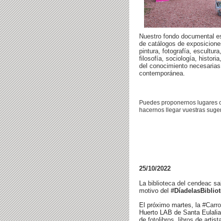
Nuestro fondo documental es
de catálogos de exposicione
pintura, fotografía, escultu
filosofía, sociología, histor
del conocimiento necesarias p
contemporánea.
Puedes proponernos lugares o
hacernos llegar vuestras suge
25/10/2022
La
biblioteca del cendeac
sal
motivo del
#DíadelasBiblio
El próximo martes, la
#Carro
Huerto LAB de Santa Eulalia
de
fotolibros
,
libros
de artist