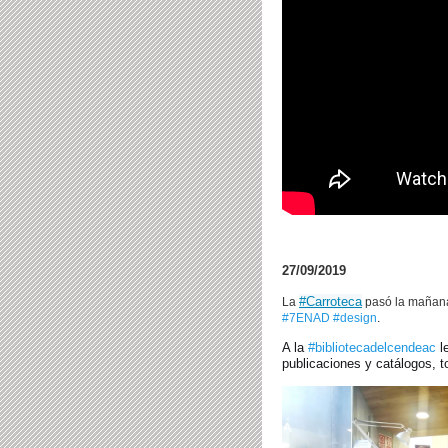
27/09/2019
#Carroteca
La
pasó la mañan
#7ENAD
#design
.
A la
#bibliotecadelcendeac
l
publicaciones y catálogos, t