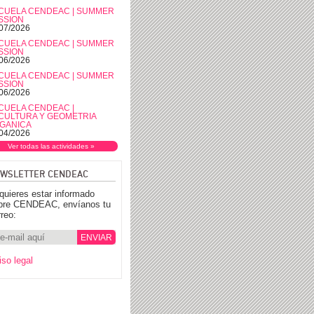
CUELA CENDEAC | SUMMER
SSION
07/2026
CUELA CENDEAC | SUMMER
SSION
06/2026
CUELA CENDEAC | SUMMER
SSION
06/2026
CUELA CENDEAC |
CULTURA Y GEOMETRIA
GANICA
04/2026
Ver todas las actividades »
WSLETTER CENDEAC
 quieres estar informado
bre CENDEAC, envíanos tu
rreo:
iso legal