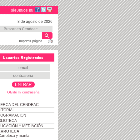
SÍGUENOS EN
8 de agosto de 2026
Imprimir página
Usuarios Registrados
Olvidé mi contraseña
ERCA DEL CENDEAC
ITORIAL
ROGRAMACIÓN
BLIOTECA
UCACIÓN Y MEDIACIÓN
ARROTECA
arroteca y manta