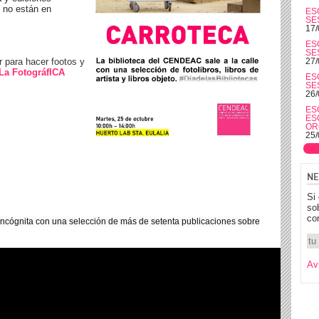
 no están en
ES
SE
17/
ES
SE
para hacer footos y
27/
La FotográfICA
ES
SE
26/
ES
ES
OR
25/
NE
Si
so
co
 Incógnita con una selección de más de setenta publicaciones sobre
Av