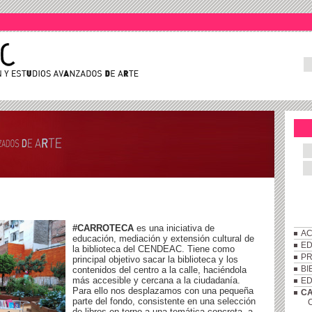
#CARROTECA
es una iniciativa de
AC
educación, mediación y extensión cultural de
ED
la biblioteca del CENDEAC. Tiene como
P
principal objetivo sacar la biblioteca y los
BI
contenidos del centro a la calle, haciéndola
más accesible y cercana a la ciudadanía.
ED
Para ello nos desplazamos con una pequeña
C
parte del fondo, consistente en una selección
C
de libros en torno a una temática concreta, a