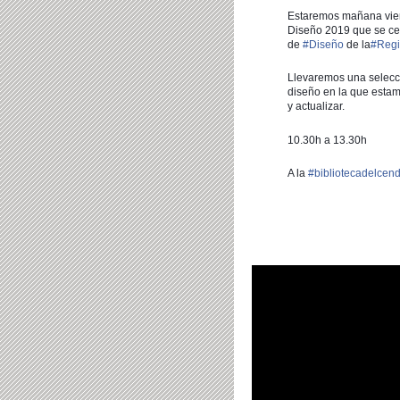
Estaremos mañana vier
Diseño 2019 que se ce
de
#
Diseño
de la
#
Regi
Llevaremos una selecc
diseño en la que estam
y actualizar.
10.30h a 13.30h
A la
#
bibliotecadelcen