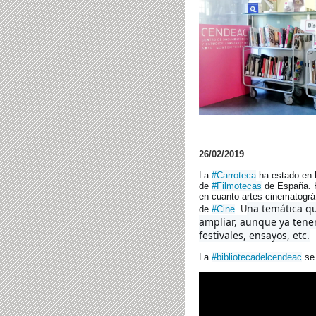
26/02/2019
La
#Carroteca
ha estado en 
de
#Filmotecas
de España. H
en cuanto artes cinematográ
na temática q
de
#Cine
. U
ampliar, aunque ya tene
festivales, ensayos, etc.
La
#bibliotecadelcendeac
se 