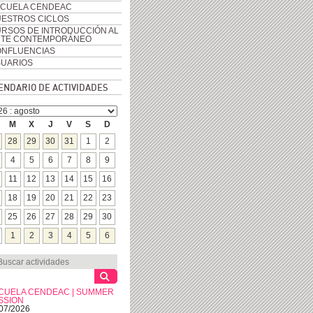
CUELA CENDEAC
ESTROS CICLOS
RSOS DE INTRODUCCIÓN AL
RTE CONTEMPORÁNEO
NFLUENCIAS
UARIOS
ENDARIO DE ACTIVIDADES
M
X
J
V
S
D
28
29
30
31
1
2
4
5
6
7
8
9
11
12
13
14
15
16
18
19
20
21
22
23
25
26
27
28
29
30
1
2
3
4
5
6
CUELA CENDEAC | SUMMER
SSION
07/2026