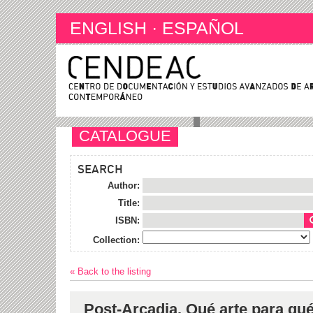
ENGLISH
·
ESPAÑOL
CATALOGUE
SEARCH
Author:
Title:
ISBN:
Collection:
« Back to the listing
Post-Arcadia. Qué arte para qué