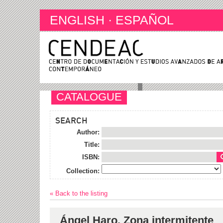
ENGLISH
·
ESPAÑOL
CATALOGUE
SEARCH
Author:
Title:
ISBN:
Collection:
« Back to the listing
Ángel Haro. Zona intermitente