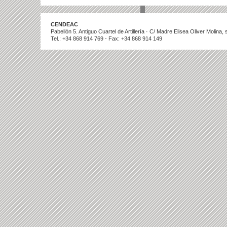
CENDEAC
Pabellón 5. Antiguo Cuartel de Artillería · C/ Madre Elisea Oliver Molina
Tel.: +34 868 914 769 - Fax: +34 868 914 149