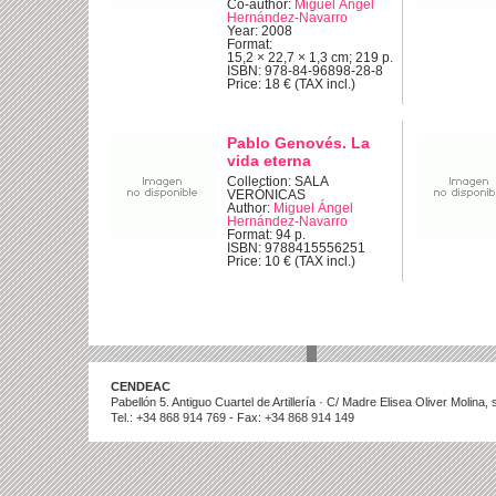
Co-author:
Miguel Ángel
Hernández-Navarro
Year: 2008
Format:
15,2 × 22,7 × 1,3 cm; 219 p.
ISBN: 978-84-96898-28-8
Price: 18 € (TAX incl.)
Pablo Genovés. La
vida eterna
Collection: SALA
VERÓNICAS
Author:
Miguel Ángel
Hernández-Navarro
Format: 94 p.
ISBN: 9788415556251
Price: 10 € (TAX incl.)
CENDEAC
Pabellón 5. Antiguo Cuartel de Artillería · C/ Madre Elisea Oliver Molina
Tel.: +34 868 914 769 - Fax: +34 868 914 149