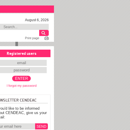
August 6, 2026
Print page
Registered users
I forgot my password
WSLETTER CENDEAC
you'd like to be informed
out CENDEAC, give us your
ail: