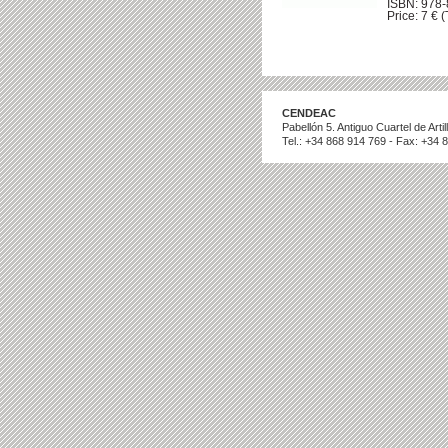
ISBN: 978
Price: 7 € (
CENDEAC
Pabellón 5. Antiguo Cuartel de Art
Tel.: +34 868 914 769 - Fax: +34 