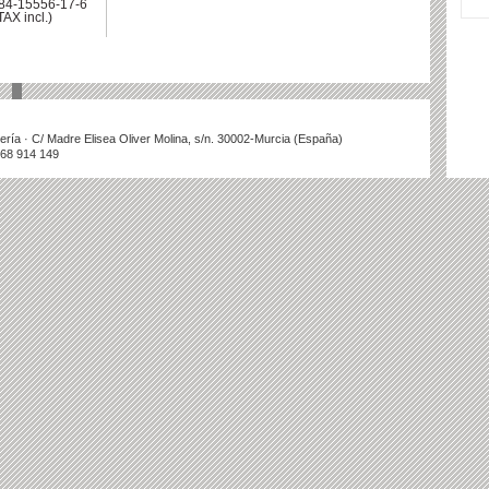
-84-15556-17-6
TAX incl.)
illería · C/ Madre Elisea Oliver Molina, s/n. 30002-Murcia (España)
868 914 149