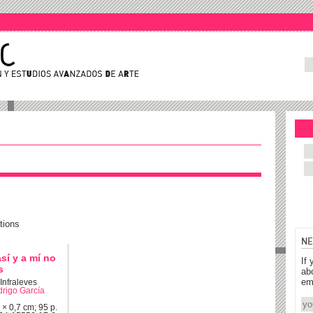
tions
NE
sí y a mí no
If 
s
ab
em
 Infraleves
rigo García
 × 0,7 cm; 95 p.