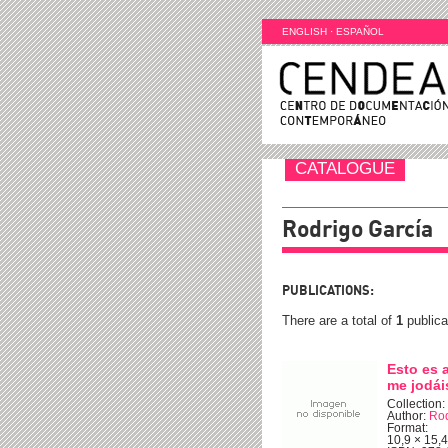
ENGLISH
·
ESPAÑOL
CATALOGUE
Rodrigo García
PUBLICATIONS:
There are a total of
1
publica
Esto es a
me jodái
Collection:
Author:
Rod
Format:
10,9 × 15,4