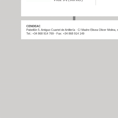
Price: 9 € (TAX incl.)
CENDEAC
Pabellón 5. Antiguo Cuartel de Artillería · C/ Madre Elisea Oliver Molina
Tel.: +34 868 914 769 - Fax: +34 868 914 149