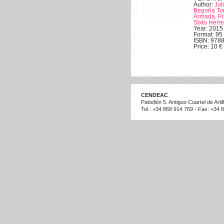
Author:
Jul
Begoña Tor
Armada, Fr
Sixto Herre
Year: 2015
Format: 95 
ISBN: 978
Price: 10 € 
CENDEAC
Pabellón 5. Antiguo Cuartel de Art
Tel.: +34 868 914 769 - Fax: +34 