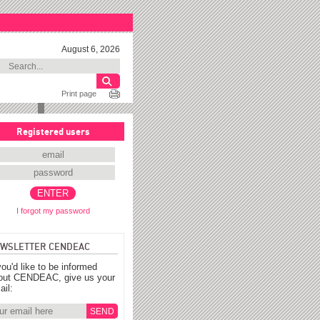
August 6, 2026
Print page
Registered users
I forgot my password
WSLETTER CENDEAC
you'd like to be informed
out CENDEAC, give us your
ail: