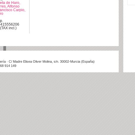
ieta de Haro,
res, Alfonso
ancisco Carpio,
ro
p.
8415556206
(TAX incl.)
illería · C/ Madre Elisea Oliver Molina, s/n. 30002-Murcia (España)
868 914 149