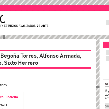
, Begoña Torres, Alfonso Armada,
o, Sixto Herrero
NE
tions
If 
ab
o. Estrella
em
e
: SALA
AS