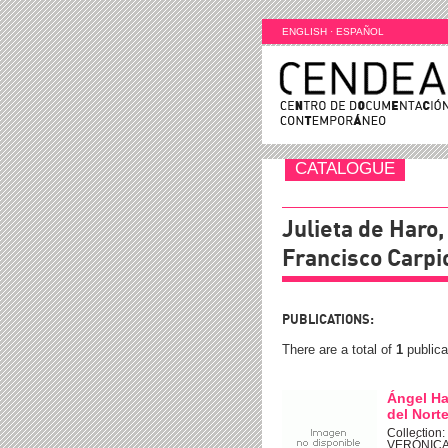
ENGLISH
·
ESPAÑOL
CATALOGUE
Julieta de Haro
Francisco Carpi
PUBLICATIONS:
There are a total of
1
publica
Ángel Har
del Nort
Collection
VERÓNIC