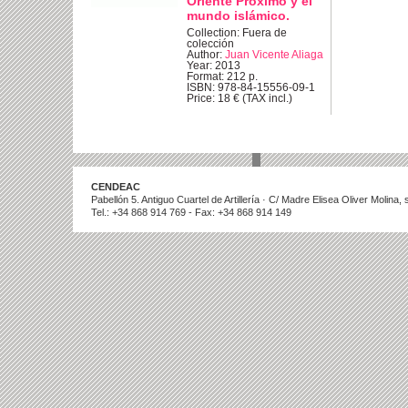
Oriente Próximo y el
mundo islámico.
Collection: Fuera de
colección
Author:
Juan Vicente Aliaga
Year: 2013
Format: 212 p.
ISBN: 978-84-15556-09-1
Price: 18 € (TAX incl.)
CENDEAC
Pabellón 5. Antiguo Cuartel de Artillería · C/ Madre Elisea Oliver Molina
Tel.: +34 868 914 769 - Fax: +34 868 914 149