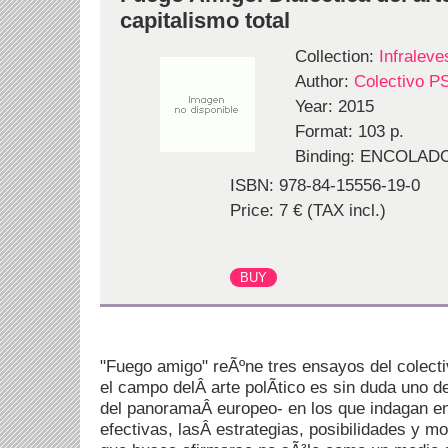
capitalismo total
Collection:
Infraleve
Author:
Colectivo 
Year: 2015
Format: 103 p.
Binding: ENCOLAD
ISBN: 978-84-15556-19-0
Price: 7 € (TAX incl.)
"Fuego amigo" reÃºne tres ensayos del colect
el campo delÂ arte polÃ­tico es sin duda uno 
del panoramaÂ europeo- en los que indagan en
efectivas, lasÂ estrategias, posibilidades y m