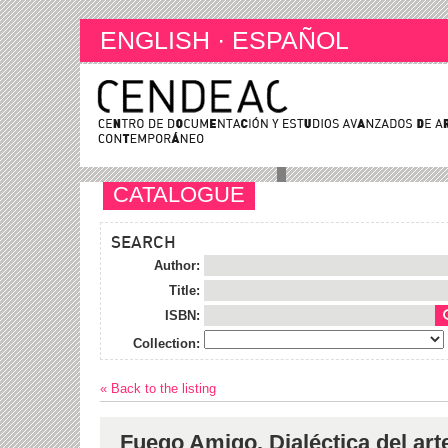
ENGLISH
·
ESPAÑOL
CATALOGUE
SEARCH
Author:
Title:
ISBN:
Collection:
« Back to the listing
Fuego Amigo. Dialéctica del arte