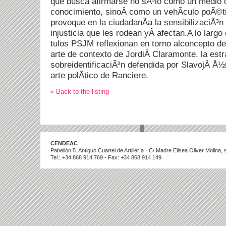
que busca afirmarse no sÃ³lo como un medio 
conocimiento, sinoÂ como un vehÃ­culo poÃ©t
provoque en la ciudadanÃ­a la sensibilizaciÃ³n
injusticia que les rodean yÂ afectan.A lo largo
tulos PSJM reflexionan en torno alconcepto d
arte de contexto de JordiÂ Claramonte, la estr
sobreidentificaciÃ³n defendida por SlavojÂ Å½i
arte polÃ­tico de Ranciere.
« Back to the listing
CENDEAC
Pabellón 5. Antiguo Cuartel de Artillería · C/ Madre Elisea Oliver Molina
Tel.: +34 868 914 769 - Fax: +34 868 914 149