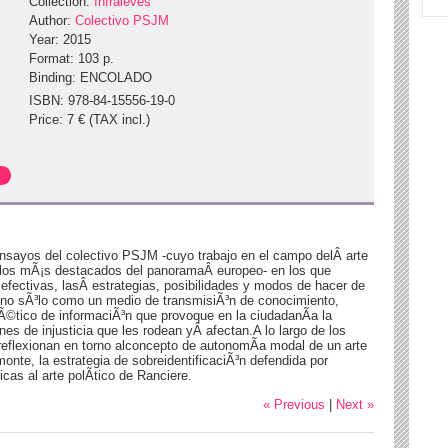
Collection:
Infraleves
Author:
Colectivo PSJM
Year: 2015
Format: 103 p.
Binding: ENCOLADO
ISBN: 978-84-15556-19-0
Price: 7 € (TAX incl.)
nsayos del colectivo PSJM -cuyo trabajo en el campo delÂ arte
e los mÃ¡s destacados del panoramaÂ europeo- en los que
 efectivas, lasÂ estrategias, posibilidades y modos de hacer de
 no sÃ³lo como un medio de transmisiÃ³n de conocimiento,
©tico de informaciÃ³n que provoque en la ciudadanÃ­a la
nes de injusticia que les rodean yÂ afectan.A lo largo de los
reflexionan en torno alconcepto de autonomÃ­a modal de un arte
onte, la estrategia de sobreidentificaciÃ³n defendida por
cas al arte polÃ­tico de Ranciere.
« Previous
|
Next »