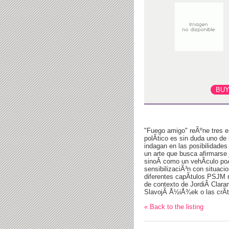
"Fuego amigo" reÃºne tres e
polÃ­tico es sin duda uno d
indagan en las posibilidades
un arte que busca afirmarse
sinoÂ como un vehÃ­culo poÃ
sensibilizaciÃ³n con situacio
diferentes capÃ­tulos PSJM 
de contexto de JordiÂ Claram
SlavojÂ Å½iÅ¾ek o las crÃ­ti
« Back to the listing