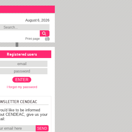
August 6, 2026
Print page
Registered users
I forgot my password
WSLETTER CENDEAC
you'd like to be informed
out CENDEAC, give us your
ail: