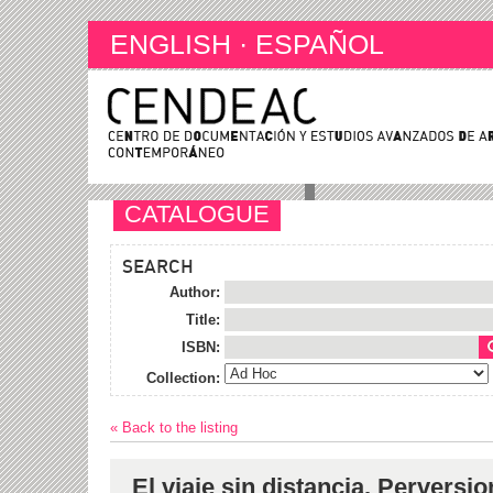
ENGLISH
·
ESPAÑOL
CATALOGUE
SEARCH
Author:
Title:
ISBN:
Collection:
« Back to the listing
El viaje sin distancia. Perversio