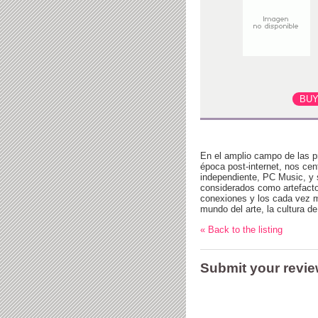
En el amplio campo de las prá
época post-internet, nos ce
independiente, PC Music, y s
considerados como artefactos
conexiones y los cada vez m
mundo del arte, la cultura de
« Back to the listing
Submit your revi