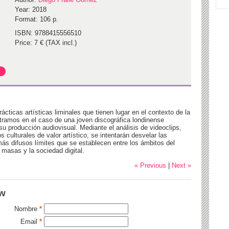
Year: 2018
Format: 106 p.
ISBN: 9788415556510
Price: 7 € (TAX incl.)
cticas artísticas liminales que tienen lugar en el contexto de la
ntramos en el caso de una joven discográfica londinense
u producción audiovisual. Mediante el análisis de videoclips,
 culturales de valor artístico, se intentarán desvelar las
ás difusos límites que se establecen entre los ámbitos del
 masas y la sociedad digital.
« Previous
|
Next »
ew
Nombre
*
Email
*