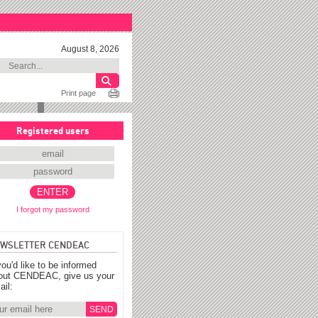
August 8, 2026
Print page
Registered users
I forgot my password
WSLETTER CENDEAC
you'd like to be informed
out CENDEAC, give us your
ail: