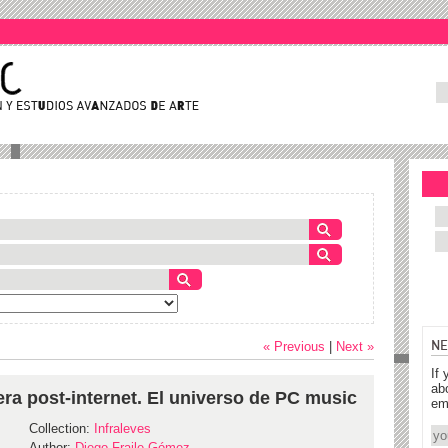
NE
« Previous
|
Next »
If 
ab
era post-internet. El universo de PC music
em
Collection:
Infraleves
Author:
Diego Fraile Gómez