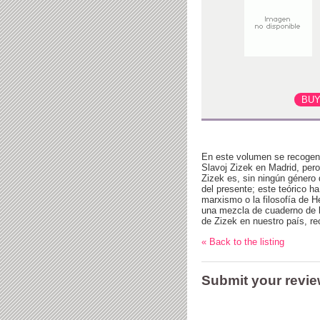
En este volumen se recogen u
Slavoj Zizek en Madrid, pero
Zizek es, sin ningún género 
del presente; este teórico h
marxismo o la filosofía de 
una mezcla de cuaderno de b
de Zizek en nuestro país, re
« Back to the listing
Submit your revi