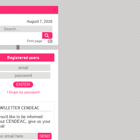
August 7, 2026
Print page
Registered users
I forgot my password
WSLETTER CENDEAC
you'd like to be informed
out CENDEAC, give us your
ail: