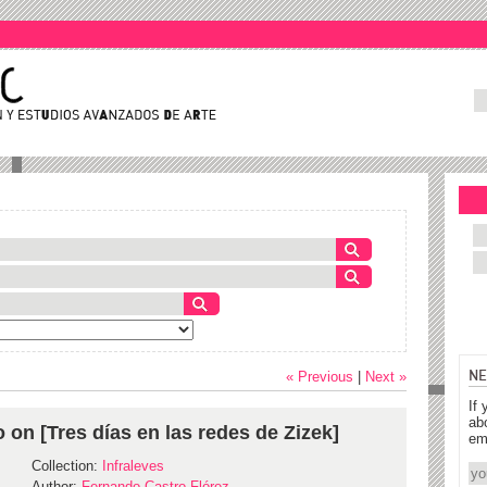
NE
« Previous
|
Next »
If 
ab
 on [Tres días en las redes de Zizek]
em
Collection:
Infraleves
Author:
Fernando Castro Flórez