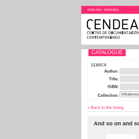
ENGLISH
·
ESPAÑOL
CATALOGUE
SEARCH
Author:
Title:
ISBN:
Collection:
« Back to the listing
And so on and so