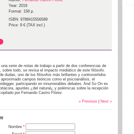
Year: 2019
Format: 158 p.
ISBN: 9788415556589
Price: 9 € (TAX incl.)
na serie de notas de trabajo a partir de dos conferencias de
, sobre todo, se revisa el impacto mediático de este filósofo.
de dudas, uno de los filósofos más brillantes y controvertidos
a aproximado campos teóricos como el psicoanálisis, el
Heidegger, participando en innumerables debates. And So On es
itácora, apuntes ¿del natural¿ y polémicas sobre la recepción
copilado por Fernando Castro Flórez.
« Previous
|
Next »
ew
Nombre
*