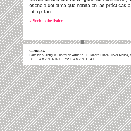
esencia del alma que habita en las prácticas ar
interpelan.
« Back to the listing
CENDEAC
Pabellón 5. Antiguo Cuartel de Artillería · C/ Madre Elisea Oliver Molina
Tel.: +34 868 914 769 - Fax: +34 868 914 149