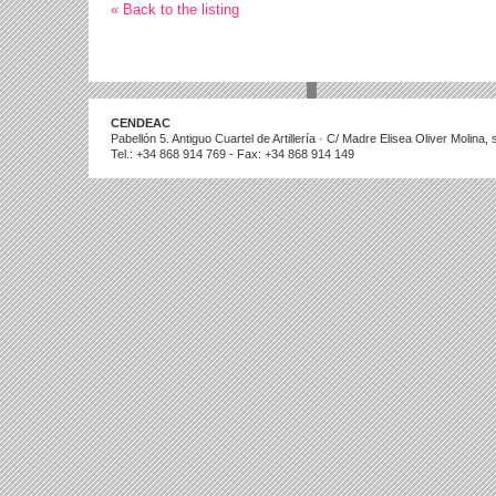
« Back to the listing
CENDEAC
Pabellón 5. Antiguo Cuartel de Artillería · C/ Madre Elisea Oliver Molina
Tel.: +34 868 914 769 - Fax: +34 868 914 149