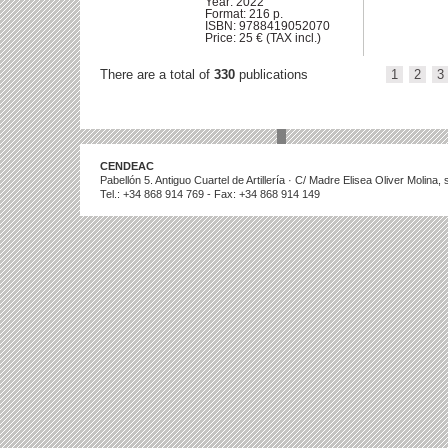
Year: 2022
Format: 216 p.
ISBN: 9788419052070
Price: 25 € (TAX incl.)
There are a total of
330
publications
1
2
3
CENDEAC
Pabellón 5. Antiguo Cuartel de Artillería · C/ Madre Elisea Oliver Molina
Tel.: +34 868 914 769 - Fax: +34 868 914 149