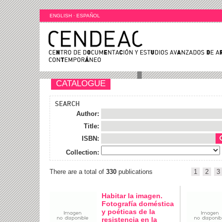
ENGLISH
·
ESPAÑOL
CATALOGUE
SEARCH
Author:
Title:
ISBN:
Collection:
There are a total of
330
publications
1
2
3
Habitar la imagen.
Fotografía doméstica
y poéticas de la
resistencia en la