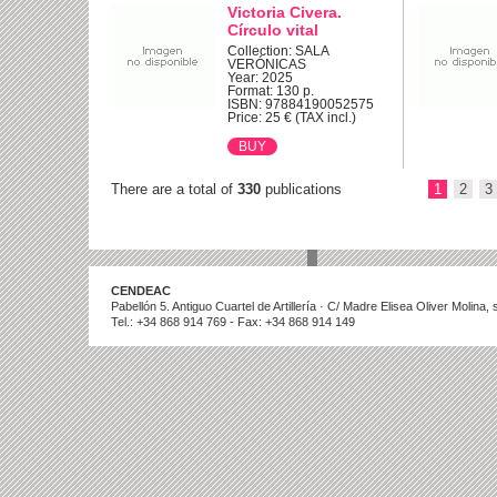
Victoria Civera.
Círculo vital
Collection: SALA
VERÓNICAS
Year: 2025
Format: 130 p.
ISBN: 97884190052575
Price: 25 € (TAX incl.)
There are a total of
330
publications
1
2
3
CENDEAC
Pabellón 5. Antiguo Cuartel de Artillería · C/ Madre Elisea Oliver Molina
Tel.: +34 868 914 769 - Fax: +34 868 914 149