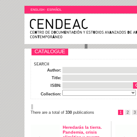
ENGLISH
·
ESPAÑOL
CATALOGUE
SEARCH
Author:
Title:
ISBN:
Collection:
There are a total of
330
publications
1
2
3
Heredarás la tierra.
Pandemia, crisis