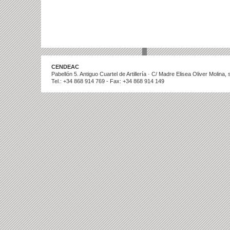
CENDEAC
Pabellón 5. Antiguo Cuartel de Artillería · C/ Madre Elisea Oliver Molina
Tel.: +34 868 914 769 - Fax: +34 868 914 149