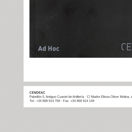
CENDEAC
Pabellón 5. Antiguo Cuartel de Artillería · C/ Madre Elisea Oliver Molina
Tel.: +34 868 914 769 - Fax: +34 868 914 149