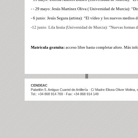
-
- 29 mayo: Jesús Martínez Oliva ( Universidad de Murcia): “Di
- 6 junio: Jesús Segura (artista): “El vídeo y los nuevos medios de
-12 junio: Lila Insúa (Universidad de Murcia): “Nuevas formas de
Matrícula gratuita:
acceso libre hasta completar aforo. Más in
CENDEAC
Pabellón 5. Antiguo Cuartel de Artillería · C/ Madre Elisea Oliver Molina
Tel.: +34 868 914 769 - Fax: +34 868 914 149