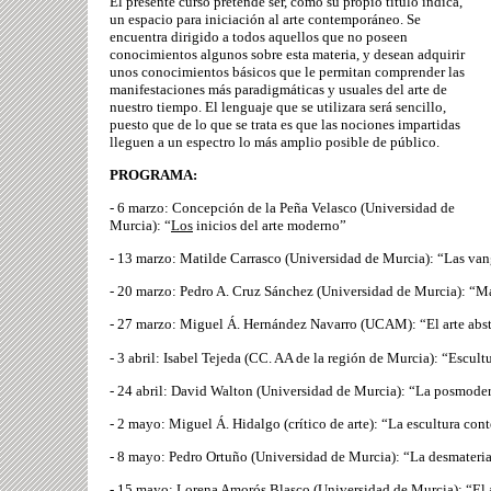
El presente curso pretende ser, como su propio título indica,
un espacio para iniciación al arte contemporáneo. Se
encuentra dirigido a todos aquellos que no poseen
conocimientos algunos sobre esta materia, y desean adquirir
unos conocimientos básicos que le permitan comprender las
manifestaciones más paradigmáticas y usuales del arte de
nuestro tiempo. El lenguaje que se utilizara será sencillo,
puesto que de lo que se trata es que las nociones impartidas
lleguen a un espectro lo más amplio posible de público.
PROGRAMA:
- 6 marzo: Concepción de la Peña Velasco (Universidad de
Murcia): “
Los
inicios del arte moderno”
- 13 marzo: Matilde Carrasco (Universidad de Murcia): “Las va
- 20 marzo: Pedro A. Cruz Sánchez (Universidad de Murcia): “
- 27 marzo: Miguel Á. Hernández Navarro (UCAM): “El arte abst
- 3 abril: Isabel Tejeda (CC. AA de la región de Murcia): “Escul
- 24 abril: David Walton (Universidad de Murcia): “La posmode
- 2 mayo: Miguel Á. Hidalgo (crítico de arte): “La escultura co
- 8 mayo: Pedro Ortuño (Universidad de Murcia): “La desmaterial
- 15 mayo: Lorena Amorós Blasco (Universidad de Murcia): “El 