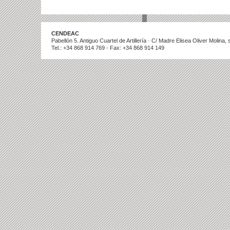
CENDEAC
Pabellón 5. Antiguo Cuartel de Artillería · C/ Madre Elisea Oliver Molina
Tel.: +34 868 914 769 - Fax: +34 868 914 149