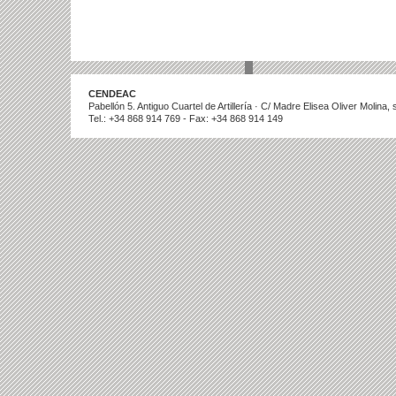
CENDEAC
Pabellón 5. Antiguo Cuartel de Artillería · C/ Madre Elisea Oliver Molina
Tel.: +34 868 914 769 - Fax: +34 868 914 149