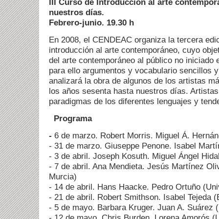
III Curso de Introducción al arte contempor
nuestros días.
Febrero-junio.
19.30 h
En 2008, el CENDEAC organiza la tercera edic
introducción al arte contemporáneo, cuyo obje
del arte contemporáneo al público no iniciado e
para ello argumentos y vocabulario sencillos 
analizará la obra de algunos de los artistas m
los años sesenta hasta nuestros días. Artista
paradigmas de los diferentes lenguajes y tend
Programa
-
6 de marzo. Robert Morris. Miguel Á. Herná
- 31 de marzo. Giuseppe Penone. Isabel Martín
- 3 de abril. Joseph Kosuth. Miguel Ángel Hidal
- 7 de abril. Ana Mendieta. Jesús Martínez Oli
Murcia)
- 14 de abril. Hans Haacke. Pedro Ortuño (Un
- 21 de abril. Robert Smithson. Isabel Tejeda 
- 5 de mayo. Barbara Kruger. Juan A. Suárez 
- 12 de mayo. Chris Burden. Lorena Amorós (U