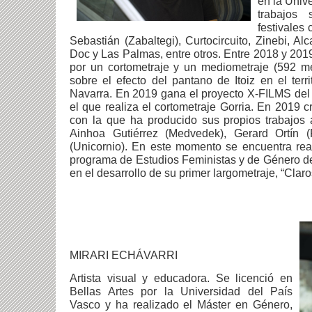
en la Univ
trabajos
festivales
Sebastián (Zabaltegi), Curtocircuito, Zinebi, Al
Doc y Las Palmas, entre otros. Entre 2018 y 2019
por un cortometraje y un mediometraje (592 me
sobre el efecto del pantano de Itoiz en el terr
Navarra. En 2019 gana el proyecto X-FILMS del f
el que realiza el cortometraje Gorria. En 2019 c
con la que ha producido sus propios trabajos 
Ainhoa Gutiérrez (Medvedek), Gerard Ortín (R
(Unicornio). En este momento se encuentra rea
programa de Estudios Feministas y de Género d
en el desarrollo de su primer largometraje, “Clar
MIRARI ECHÁVARRI
Artista visual y educadora. Se licenció en
Bellas Artes por la Universidad del País
Vasco y ha realizado el Máster en Género,