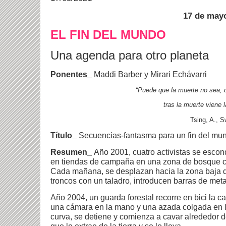
17 de may
EL FIN DEL MUNDO
Una agenda para otro planeta
Ponentes_
Maddi Barber y
Mirari Echávarri
“Puede que la muerte no sea, d
tras la muerte viene 
Tsing, A., 
Título_
Secuencias-fantasma para un fin del mu
Resumen_
Año 2001, cuatro activistas se esco
en tiendas de campaña en una zona de bosque c
Cada mañana, se desplazan hacia la zona baja de
troncos con un taladro, introducen barras de metal
Año 2004, un guarda forestal recorre en bici la ca
una cámara en la mano y una azada colgada en la
curva, se detiene y comienza a cavar alrededor 
que lo extrae de la tierra y se lo lleva.