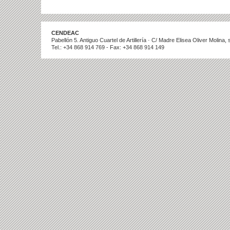
CENDEAC
Pabellón 5. Antiguo Cuartel de Artillería · C/ Madre Elisea Oliver Molina
Tel.: +34 868 914 769 - Fax: +34 868 914 149