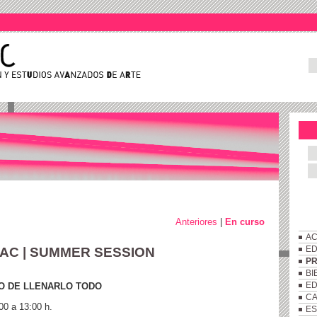
Anteriores
|
En curso
AC
AC | SUMMER SESSION
ED
P
BI
ED
SO DE LLENARLO TODO
C
:00 a 13:00 h.
ES