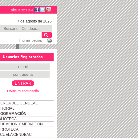
SÍGUENOS EN
7 de agosto de 2026
Imprimir página
Usuarios Registrados
Olvidé mi contraseña
ERCA DEL CENDEAC
ITORIAL
ROGRAMACIÓN
BLIOTECA
UCACIÓN Y MEDIACIÓN
ARROTECA
CUELA CENDEAC