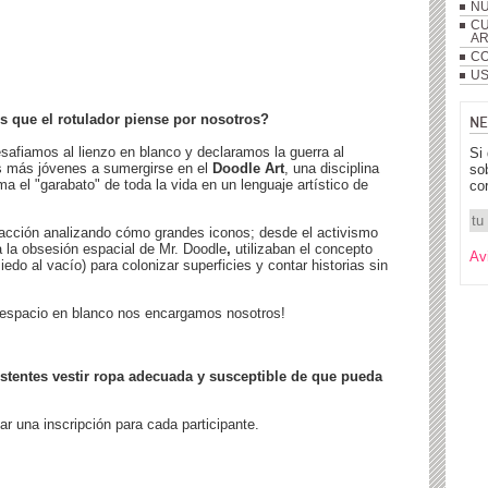
NU
CU
A
CO
US
 que el rotulador piense por nosotros?
NE
safiamos al lienzo en blanco y declaramos la guerra al
Si
os más jóvenes a sumergirse en el
Doodle Art
, una disciplina
so
 el "garabato" de toda la vida en un lenguaje artístico de
co
 acción analizando cómo grandes iconos; desde el activismo
a la obsesión espacial de Mr. Doodle
,
utilizaban el concepto
Av
iedo al vacío) para colonizar superficies y contar historias sin
l espacio en blanco nos encargamos nosotros!
tentes vestir ropa adecuada y susceptible de que pueda
 una inscripción para cada participante.