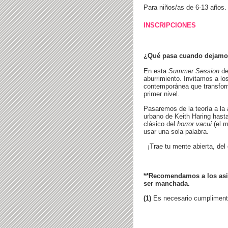
Para niños/as de 6-13 años.
INSCRIPCIONES
¿Qué pasa cuando dejamos
En esta
Summer Session
de
aburrimiento. Invitamos a l
contemporánea que transforma
primer nivel.
Pasaremos de la teoría a la
urbano de Keith Haring hast
clásico del
horror vacui
(el m
usar una sola palabra.
¡Trae tu mente abierta, de
**Recomendamos a los asis
ser manchada.
(1)
Es necesario cumplimentar