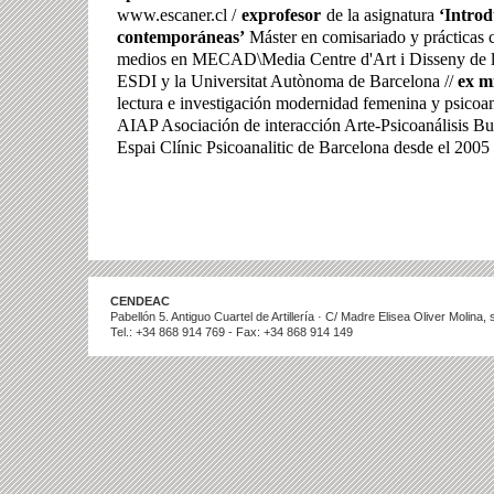
www.escaner.cl /
exprofesor
de la asignatura
‘Introdu
contemporáneas’
Máster en comisariado y prácticas c
medios en MECAD\Media Centre d'Art i Disseny de l
ESDI y la Universitat Autònoma de Barcelona //
e
x m
lectura e investigación modernidad femenina y psicoaná
AIAP Asociación de interacción Arte-Psicoanálisis Bu
Espai Clínic Psicoanalitic de Barcelona desde el 2005
CENDEAC
Pabellón 5. Antiguo Cuartel de Artillería · C/ Madre Elisea Oliver Molina
Tel.: +34 868 914 769 - Fax: +34 868 914 149