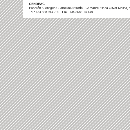
CENDEAC
Pabellón 5. Antiguo Cuartel de Artillería · C/ Madre Elisea Oliver Molina
Tel.: +34 868 914 769 - Fax: +34 868 914 149