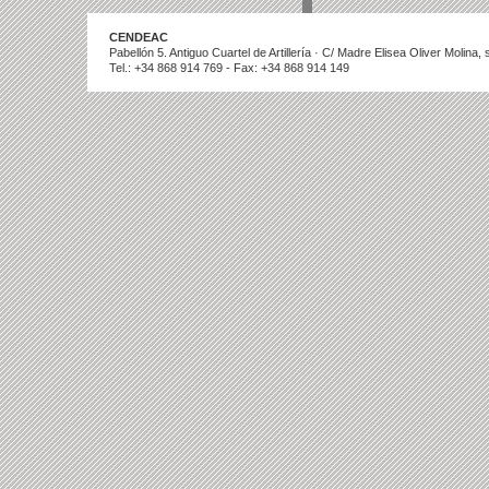
CENDEAC
Pabellón 5. Antiguo Cuartel de Artillería · C/ Madre Elisea Oliver Molina
Tel.: +34 868 914 769 - Fax: +34 868 914 149