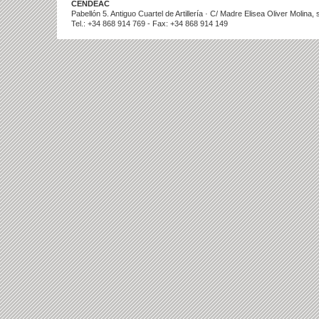
CENDEAC
Pabellón 5. Antiguo Cuartel de Artillería · C/ Madre Elisea Oliver Molina
Tel.: +34 868 914 769 - Fax: +34 868 914 149