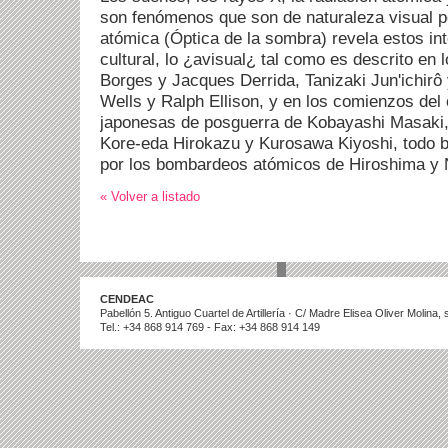
son fenómenos que son de naturaleza visual pe
atómica (Óptica de la sombra) revela estos int
cultural, lo ¿avisual¿ tal como es descrito en 
Borges y Jacques Derrida, Tanizaki Jun'ichir
Wells y Ralph Ellison, y en los comienzos del 
japonesas de posguerra de Kobayashi Masaki,
Kore-eda Hirokazu y Kurosawa Kiyoshi, todo 
por los bombardeos atómicos de Hiroshima y 
« Volver a listado
CENDEAC
Pabellón 5. Antiguo Cuartel de Artillería · C/ Madre Elisea Oliver Molina
Tel.: +34 868 914 769 - Fax: +34 868 914 149