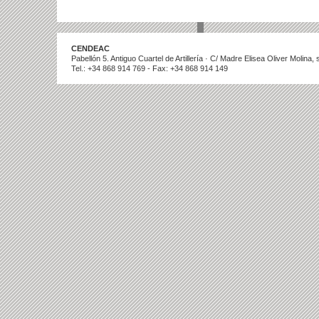
CENDEAC
Pabellón 5. Antiguo Cuartel de Artillería · C/ Madre Elisea Oliver Molina
Tel.: +34 868 914 769 - Fax: +34 868 914 149