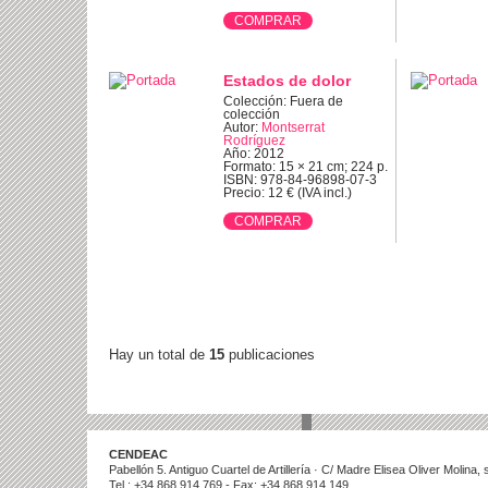
Estados de dolor
Colección: Fuera de
colección
Autor:
Montserrat
Rodríguez
Año: 2012
Formato: 15 × 21 cm; 224 p.
ISBN: 978-84-96898-07-3
Precio: 12 € (IVA incl.)
Hay un total de
15
publicaciones
CENDEAC
Pabellón 5. Antiguo Cuartel de Artillería · C/ Madre Elisea Oliver Molina
Tel.: +34 868 914 769 - Fax: +34 868 914 149