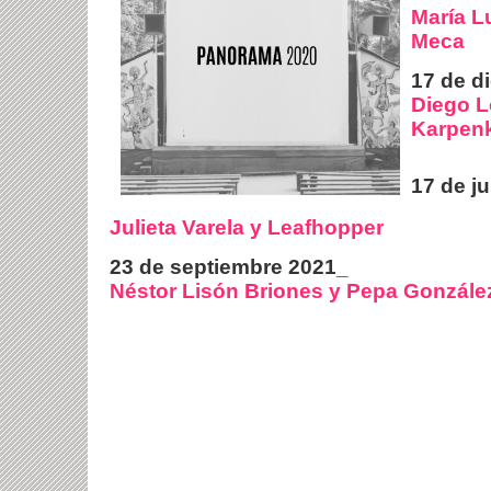
María Lu
Meca
17 de d
Diego L
Karpen
17 de j
Julieta Varela y Leafhopper
23 de septiembre 2021
_
Néstor Lisón Briones y Pepa Gonzále