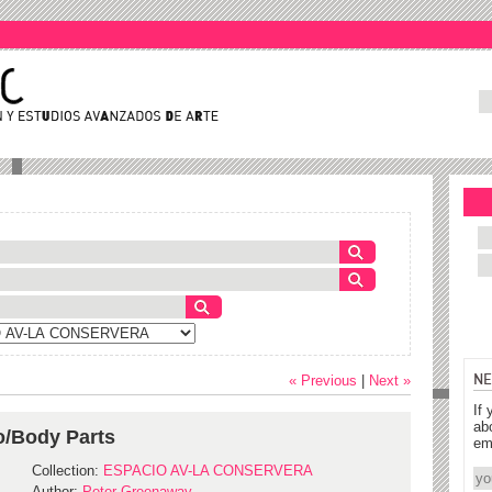
NE
« Previous
|
Next »
If 
ab
o/Body Parts
em
Collection:
ESPACIO AV-LA CONSERVERA
Author:
Peter Greenaway