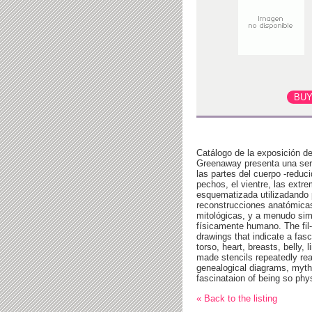
Catálogo de la exposición de
Greenaway presenta una seri
las partes del cuerpo -reduc
pechos, el vientre, las extr
esquematizada utilizadando 
reconstrucciones anatómicas
mitológicas, y a menudo sim
físicamente humano. The fil
drawings that indicate a fas
torso, heart, breasts, belly,
made stencils repeatedly rea
genealogical diagrams, mytho
fascinataion of being so phy
« Back to the listing