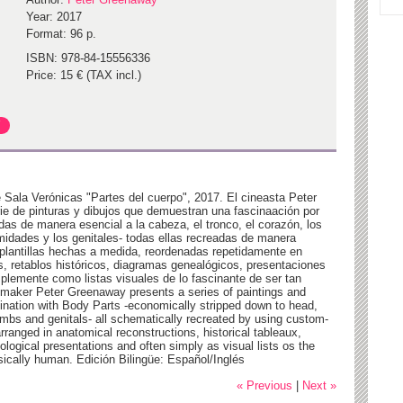
Year: 2017
Format: 96 p.
ISBN: 978-84-15556336
Price: 15 € (TAX incl.)
 Sala Verónicas "Partes del cuerpo", 2017. El cineasta Peter
e de pinturas y dibujos que demuestran una fascinaación por
idas de manera esencial a la cabeza, el tronco, el corazón, los
emidades y los genitales- todas ellas recreadas de manera
plantillas hechas a medida, reordenadas repetidamente en
, retablos históricos, diagramas genealógicos, presentaciones
plemente como listas visuales de lo fascinante de ser tan
-maker Peter Greenaway presents a series of paintings and
cination with Body Parts -economically stripped down to head,
 limbs and genitals- all schematically recreated by using custom-
rranged in anatomical reconstructions, historical tableaux,
logical presentations and often simply as visual lists os the
sically human. Edición Bilingüe: Español/Inglés
« Previous
|
Next »