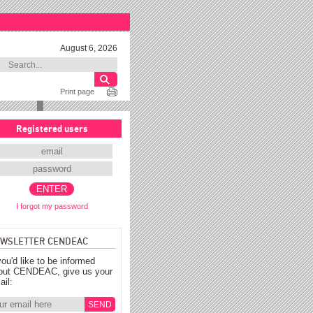
August 6, 2026
Print page
Registered users
I forgot my password
WSLETTER CENDEAC
you'd like to be informed
out CENDEAC, give us your
ail: